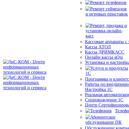
Кассовые аппараты с
Кассы АТОЛ
Кассы ДРИМКАСС
Онлайн кассы aQsi
Установка и настройк
Программы и клиентс
Работы по внедрению
Настройка 1С
Реальная автоматизац
Сопровождение 1С
Центр Сертифициров
Телеф
Обслуживание компь