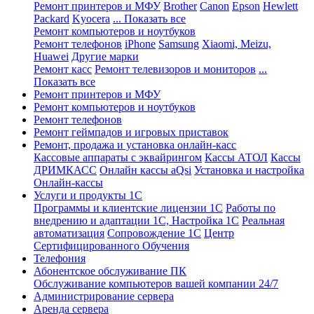
Ремонт принтеров и МФУ
Brother
Canon
Epson
Hewlett
Packard
Kyocera
... Показать все
Ремонт компьютеров и ноутбуков
Ремонт телефонов
iPhone
Samsung
Xiaomi, Meizu,
Huawei
Другие марки
Ремонт касс
Ремонт телевизоров и мониторов
...
Показать все
Ремонт принтеров и МФУ
Ремонт компьютеров и ноутбуков
Ремонт телефонов
Ремонт геймпадов и игровых приставок
Ремонт, продажа и установка онлайн-касс
Кассовые аппараты с эквайрингом
Кассы АТОЛ
Кассы
ДРИМКАСС
Онлайн кассы aQsi
Установка и настройка
Онлайн-кассы
Услуги и продукты 1С
Программы и клиентские лицензии 1С
Работы по
внедрению и адаптации 1С, Настройка 1С
Реальная
автоматизация
Сопровождение 1С
Центр
Сертифицированного Обучения
Телефония
Абонентское обслуживание ПК
Обслуживание компьютеров вашей компании 24/7
Администрирование сервера
Аренда сервера