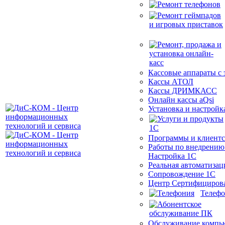
Кассовые аппараты с
Кассы АТОЛ
Кассы ДРИМКАСС
Онлайн кассы aQsi
Установка и настройк
Программы и клиентс
Работы по внедрению
Настройка 1С
Реальная автоматизац
Сопровождение 1С
Центр Сертифициров
Телеф
Обслуживание компь