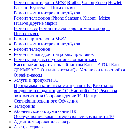
Ремонт принтеров и МФУ
Brother
Canon
Epson
Hewlett
Packard
Kyocera
... Показать все
Ремонт компьютеров и ноутбуков
Ремонт телефонов
iPhone
Samsung
Xiaomi, Meizu,
Huawei
Другие марки
Ремонт касс
Ремонт телевизоров и мониторов
...
Показать все
Ремонт принтеров и МФУ
Ремонт компьютеров и ноутбуков
Ремонт телефонов
Ремонт геймпадов и игровых приставок
Ремонт, продажа и установка онлайн-касс
Кассовые аппараты с эквайрингом
Кассы АТОЛ
Кассы
ДРИМКАСС
Онлайн кассы aQsi
Установка и настройка
Онлайн-кассы
Услуги и продукты 1С
Программы и клиентские лицензии 1С
Работы по
внедрению и адаптации 1С, Настройка 1С
Реальная
автоматизация
Сопровождение 1С
Центр
Сертифицированного Обучения
Телефония
Абонентское обслуживание ПК
Обслуживание компьютеров вашей компании 24/7
Администрирование сервера
Аренда сервера