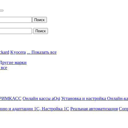
ckard
Kyocera
... Показать все
Другие марки
 все
ДРИМКАСС
Онлайн кассы aQsi
Установка и настройка Онлайн-к
нию и адаптации 1С, Настройка 1С
Реальная автоматизация
Соп