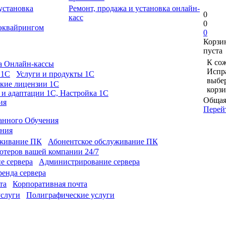
Ремонт, продажа и установка онлайн-
0
касс
0
 эквайрингом
0
Корзи
пуста
К сож
а Онлайн-кассы
Испра
Услуги и продукты 1С
выбе
кие лицензии 1С
корзи
 и адаптации 1С, Настройка 1С
Общая
ия
Перей
анного Обучения
ония
Абонентское обслуживание ПК
теров вашей компании 24/7
Администрирование сервера
енда сервера
Корпоративная почта
Полиграфические услуги