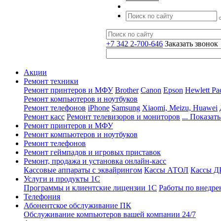
+7 342 2-700-646
Заказать звонок
Акции
Ремонт техники
Ремонт принтеров и МФУ
Brother
Canon
Epson
Hewlett Pa
Ремонт компьютеров и ноутбуков
Ремонт телефонов
iPhone
Samsung
Xiaomi, Meizu, Huawei
Ремонт касс
Ремонт телевизоров и мониторов
... Показать
Ремонт принтеров и МФУ
Ремонт компьютеров и ноутбуков
Ремонт телефонов
Ремонт геймпадов и игровых приставок
Ремонт, продажа и установка онлайн-касс
Кассовые аппараты с эквайрингом
Кассы АТОЛ
Кассы 
Услуги и продукты 1С
Программы и клиентские лицензии 1С
Работы по внедре
Телефония
Абонентское обслуживание ПК
Обслуживание компьютеров вашей компании 24/7