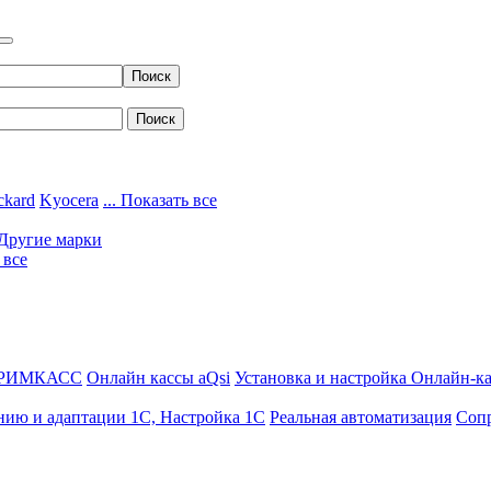
ckard
Kyocera
... Показать все
Другие марки
 все
ДРИМКАСС
Онлайн кассы aQsi
Установка и настройка Онлайн-к
нию и адаптации 1С, Настройка 1С
Реальная автоматизация
Соп