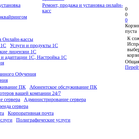
Ремонт, продажа и установка онлайн-
0
касс
0
 эквайрингом
0
Корзи
пуста
К сож
а Онлайн-кассы
Испра
Услуги и продукты 1С
выбе
кие лицензии 1С
корзи
 и адаптации 1С, Настройка 1С
Общая
ия
Перей
анного Обучения
ония
Абонентское обслуживание ПК
теров вашей компании 24/7
Администрирование сервера
енда сервера
Корпоративная почта
Полиграфические услуги