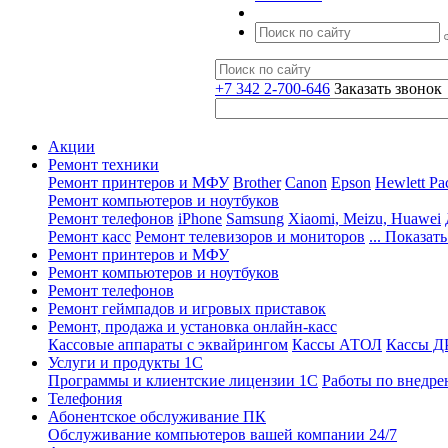
+7 342 2-700-646
Заказать звонок
Акции
Ремонт техники
Ремонт принтеров и МФУ
Brother
Canon
Epson
Hewlett Pa
Ремонт компьютеров и ноутбуков
Ремонт телефонов
iPhone
Samsung
Xiaomi, Meizu, Huawei
Ремонт касс
Ремонт телевизоров и мониторов
... Показать
Ремонт принтеров и МФУ
Ремонт компьютеров и ноутбуков
Ремонт телефонов
Ремонт геймпадов и игровых приставок
Ремонт, продажа и установка онлайн-касс
Кассовые аппараты с эквайрингом
Кассы АТОЛ
Кассы 
Услуги и продукты 1С
Программы и клиентские лицензии 1С
Работы по внедре
Телефония
Абонентское обслуживание ПК
Обслуживание компьютеров вашей компании 24/7