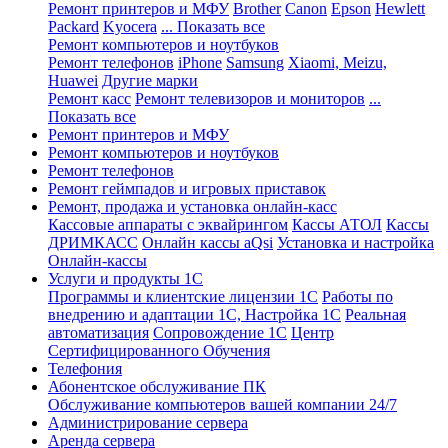
Ремонт принтеров и МФУ
Brother
Canon
Epson
Hewlett
Packard
Kyocera
... Показать все
Ремонт компьютеров и ноутбуков
Ремонт телефонов
iPhone
Samsung
Xiaomi, Meizu,
Huawei
Другие марки
Ремонт касс
Ремонт телевизоров и мониторов
...
Показать все
Ремонт принтеров и МФУ
Ремонт компьютеров и ноутбуков
Ремонт телефонов
Ремонт геймпадов и игровых приставок
Ремонт, продажа и установка онлайн-касс
Кассовые аппараты с эквайрингом
Кассы АТОЛ
Кассы
ДРИМКАСС
Онлайн кассы aQsi
Установка и настройка
Онлайн-кассы
Услуги и продукты 1С
Программы и клиентские лицензии 1С
Работы по
внедрению и адаптации 1С, Настройка 1С
Реальная
автоматизация
Сопровождение 1С
Центр
Сертифицированного Обучения
Телефония
Абонентское обслуживание ПК
Обслуживание компьютеров вашей компании 24/7
Администрирование сервера
Аренда сервера