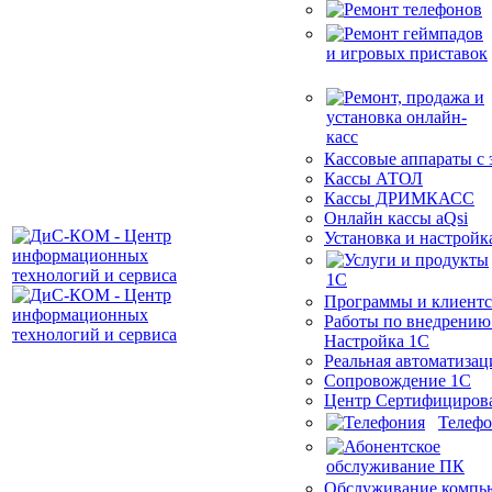
Кассовые аппараты с
Кассы АТОЛ
Кассы ДРИМКАСС
Онлайн кассы aQsi
Установка и настройк
Программы и клиентс
Работы по внедрению
Настройка 1С
Реальная автоматизац
Сопровождение 1С
Центр Сертифициров
Телеф
Обслуживание компь