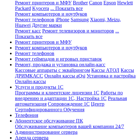
Ремонт принтеров и МФУ
Brother
Canon
Epson
Hewlett
Packard
Kyocera
... Показать все
Ремонт компьютеров и ноутбуков
Ремонт телефонов
iPhone
Samsung
Xiaomi, Meizu,
Huawei
Другие марки
Ремонт касс
Ремонт телевизоров и мониторов
...
Показать все
Ремонт принтеров и МФУ
Ремонт компьютеров и ноутбуков
Ремонт телефонов
Ремонт геймпадов и игровых приставок
Ремонт, продажа и установка онлайн-касс
Кассовые аппараты с эквайрингом
Кассы АТОЛ
Кассы
ДРИМКАСС
Онлайн кассы aQsi
Установка и настройка
Онлайн-кассы
Услуги и продукты 1С
Программы и клиентские лицензии 1С
Работы по
внедрению и адаптации 1С, Настройка 1С
Реальная
автоматизация
Сопровождение 1С
Центр
Сертифицированного Обучения
Телефония
Абонентское обслуживание ПК
Обслуживание компьютеров вашей компании 24/7
Администрирование сервера
Аренда сервера