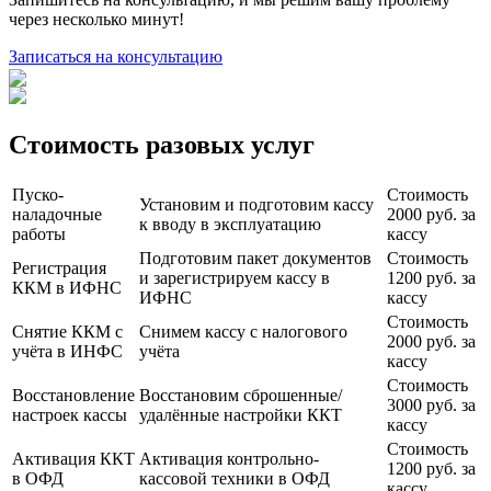
через несколько минут!
Записаться на консультацию
Стоимость разовых услуг
Пуско-
Стоимость
Установим и подготовим кассу
наладочные
2000 руб. за
к вводу в эксплуатацию
работы
кассу
Подготовим пакет документов
Стоимость
Регистрация
и зарегистрируем кассу в
1200 руб. за
ККМ в ИФНС
ИФНС
кассу
Стоимость
Снятие ККМ с
Снимем кассу с налогового
2000 руб. за
учёта в ИНФС
учёта
кассу
Стоимость
Восстановление
Восстановим сброшенные/
3000 руб. за
настроек кассы
удалённые настройки ККТ
кассу
Стоимость
Активация ККТ
Активация контрольно-
1200 руб. за
в ОФД
кассовой техники в ОФД
кассу