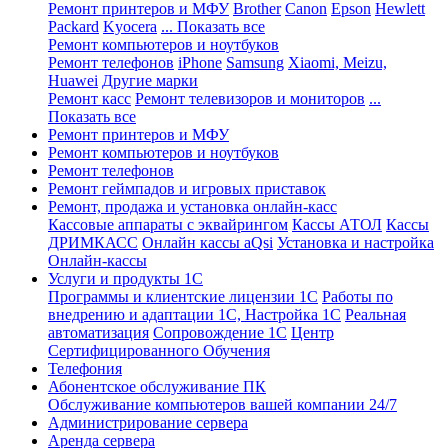
Ремонт принтеров и МФУ
Brother
Canon
Epson
Hewlett
Packard
Kyocera
... Показать все
Ремонт компьютеров и ноутбуков
Ремонт телефонов
iPhone
Samsung
Xiaomi, Meizu,
Huawei
Другие марки
Ремонт касс
Ремонт телевизоров и мониторов
...
Показать все
Ремонт принтеров и МФУ
Ремонт компьютеров и ноутбуков
Ремонт телефонов
Ремонт геймпадов и игровых приставок
Ремонт, продажа и установка онлайн-касс
Кассовые аппараты с эквайрингом
Кассы АТОЛ
Кассы
ДРИМКАСС
Онлайн кассы aQsi
Установка и настройка
Онлайн-кассы
Услуги и продукты 1С
Программы и клиентские лицензии 1С
Работы по
внедрению и адаптации 1С, Настройка 1С
Реальная
автоматизация
Сопровождение 1С
Центр
Сертифицированного Обучения
Телефония
Абонентское обслуживание ПК
Обслуживание компьютеров вашей компании 24/7
Администрирование сервера
Аренда сервера