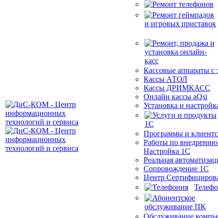
Кассовые аппараты с
Кассы АТОЛ
Кассы ДРИМКАСС
Онлайн кассы aQsi
Установка и настройк
Программы и клиентс
Работы по внедрению
Настройка 1С
Реальная автоматизац
Сопровождение 1С
Центр Сертифициров
Телеф
Обслуживание компь