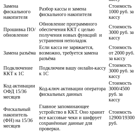
Замена
Стоимость
Разбор кассы и замена
фискального
1000 руб. за
фискального накопителя
накопителя
кассу
Обновление программного
Стоимость
Прошивка ПО/
обеспечения ККТ с целью
3000 руб. за
обновление
получения новых функций и
кассу
устранения неполадок
Если касса не заряжается,
Стоимость
Замена разъёма
возможно, требуется замена
от 2000 руб.
разъёма
за кассу
Стоимость
Подключение
Подключим вашу онлайн-кассу
3000 руб. за
ККТ к 1С
к 1С
кассу
Стоимость
Код активации
Код-ключ активации оператора
3000/4500
ОФД 15/36
фискальных данных
руб. за
месяцев
кассу
Главное запоминающее
Фискальный
устройство в ККТ. Оно хранит
Стоимость
накопитель
все кассовые чеки и шифрует
12900/19300
(ФН) на 15/36
сохранённые данные для
руб.
месяцев
проверки.