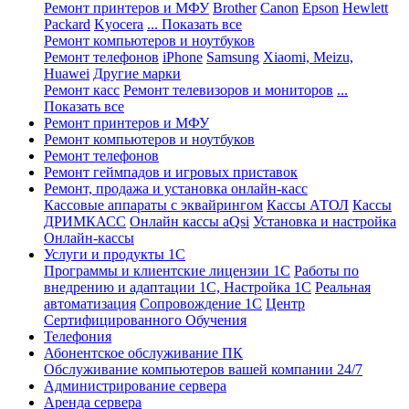
Ремонт принтеров и МФУ
Brother
Canon
Epson
Hewlett
Packard
Kyocera
... Показать все
Ремонт компьютеров и ноутбуков
Ремонт телефонов
iPhone
Samsung
Xiaomi, Meizu,
Huawei
Другие марки
Ремонт касс
Ремонт телевизоров и мониторов
...
Показать все
Ремонт принтеров и МФУ
Ремонт компьютеров и ноутбуков
Ремонт телефонов
Ремонт геймпадов и игровых приставок
Ремонт, продажа и установка онлайн-касс
Кассовые аппараты с эквайрингом
Кассы АТОЛ
Кассы
ДРИМКАСС
Онлайн кассы aQsi
Установка и настройка
Онлайн-кассы
Услуги и продукты 1С
Программы и клиентские лицензии 1С
Работы по
внедрению и адаптации 1С, Настройка 1С
Реальная
автоматизация
Сопровождение 1С
Центр
Сертифицированного Обучения
Телефония
Абонентское обслуживание ПК
Обслуживание компьютеров вашей компании 24/7
Администрирование сервера
Аренда сервера