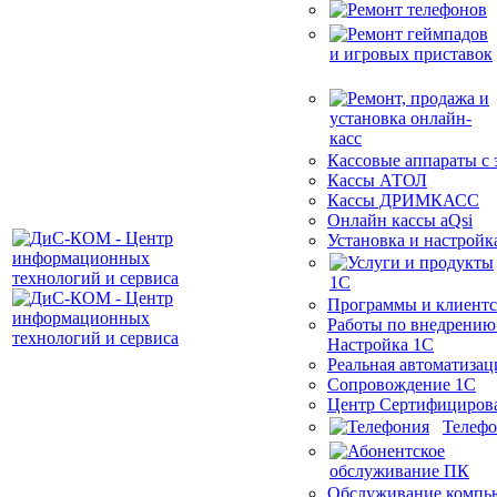
Кассовые аппараты с
Кассы АТОЛ
Кассы ДРИМКАСС
Онлайн кассы aQsi
Установка и настройк
Программы и клиентс
Работы по внедрению
Настройка 1С
Реальная автоматизац
Сопровождение 1С
Центр Сертифициров
Телеф
Обслуживание компь