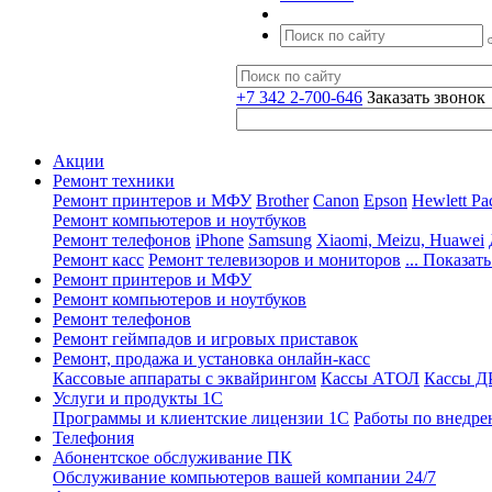
+7 342 2-700-646
Заказать звонок
Акции
Ремонт техники
Ремонт принтеров и МФУ
Brother
Canon
Epson
Hewlett Pa
Ремонт компьютеров и ноутбуков
Ремонт телефонов
iPhone
Samsung
Xiaomi, Meizu, Huawei
Ремонт касс
Ремонт телевизоров и мониторов
... Показать
Ремонт принтеров и МФУ
Ремонт компьютеров и ноутбуков
Ремонт телефонов
Ремонт геймпадов и игровых приставок
Ремонт, продажа и установка онлайн-касс
Кассовые аппараты с эквайрингом
Кассы АТОЛ
Кассы 
Услуги и продукты 1С
Программы и клиентские лицензии 1С
Работы по внедре
Телефония
Абонентское обслуживание ПК
Обслуживание компьютеров вашей компании 24/7