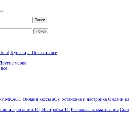
ckard
Kyocera
... Показать все
Другие марки
 все
ДРИМКАСС
Онлайн кассы aQsi
Установка и настройка Онлайн-к
нию и адаптации 1С, Настройка 1С
Реальная автоматизация
Соп