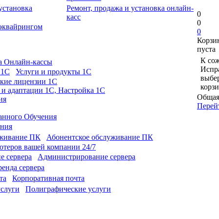
Ремонт, продажа и установка онлайн-
0
касс
0
 эквайрингом
0
Корзи
пуста
К сож
а Онлайн-кассы
Испра
Услуги и продукты 1С
выбе
кие лицензии 1С
корзи
 и адаптации 1С, Настройка 1С
Общая
ия
Перей
анного Обучения
ония
Абонентское обслуживание ПК
теров вашей компании 24/7
Администрирование сервера
енда сервера
Корпоративная почта
Полиграфические услуги