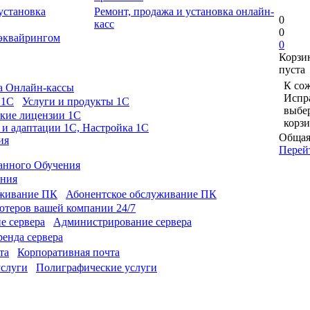
Ремонт, продажа и установка онлайн-
0
касс
0
 эквайрингом
0
Корзи
пуста
К сож
а Онлайн-кассы
Испра
Услуги и продукты 1С
выбе
кие лицензии 1С
корзи
 и адаптации 1С, Настройка 1С
Общая
ия
Перей
анного Обучения
ония
Абонентское обслуживание ПК
теров вашей компании 24/7
Администрирование сервера
енда сервера
Корпоративная почта
Полиграфические услуги