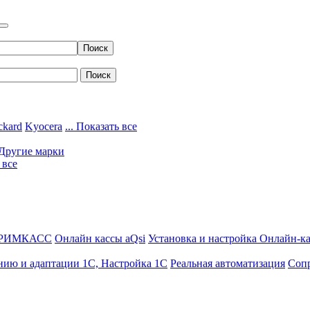
ckard
Kyocera
... Показать все
Другие марки
 все
ДРИМКАСС
Онлайн кассы aQsi
Установка и настройка Онлайн-к
нию и адаптации 1С, Настройка 1С
Реальная автоматизация
Соп