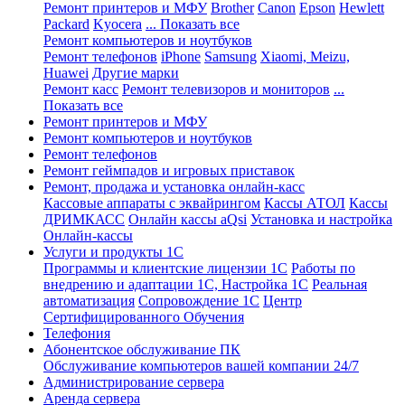
Ремонт принтеров и МФУ
Brother
Canon
Epson
Hewlett
Packard
Kyocera
... Показать все
Ремонт компьютеров и ноутбуков
Ремонт телефонов
iPhone
Samsung
Xiaomi, Meizu,
Huawei
Другие марки
Ремонт касс
Ремонт телевизоров и мониторов
...
Показать все
Ремонт принтеров и МФУ
Ремонт компьютеров и ноутбуков
Ремонт телефонов
Ремонт геймпадов и игровых приставок
Ремонт, продажа и установка онлайн-касс
Кассовые аппараты с эквайрингом
Кассы АТОЛ
Кассы
ДРИМКАСС
Онлайн кассы aQsi
Установка и настройка
Онлайн-кассы
Услуги и продукты 1С
Программы и клиентские лицензии 1С
Работы по
внедрению и адаптации 1С, Настройка 1С
Реальная
автоматизация
Сопровождение 1С
Центр
Сертифицированного Обучения
Телефония
Абонентское обслуживание ПК
Обслуживание компьютеров вашей компании 24/7
Администрирование сервера
Аренда сервера