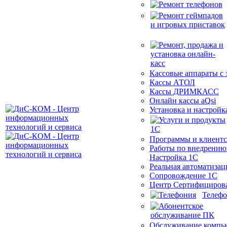
Кассовые аппараты с
Кассы АТОЛ
Кассы ДРИМКАСС
Онлайн кассы aQsi
Установка и настройк
Программы и клиентс
Работы по внедрению
Настройка 1С
Реальная автоматизац
Сопровождение 1С
Центр Сертифициров
Телеф
Обслуживание компь