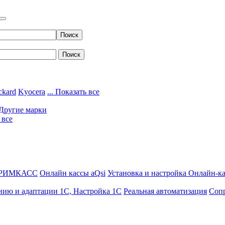
ckard
Kyocera
... Показать все
Другие марки
 все
ДРИМКАСС
Онлайн кассы aQsi
Установка и настройка Онлайн-к
нию и адаптации 1С, Настройка 1С
Реальная автоматизация
Соп