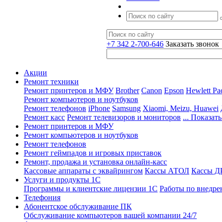
+7 342 2-700-646
Заказать звонок
Акции
Ремонт техники
Ремонт принтеров и МФУ
Brother
Canon
Epson
Hewlett Pa
Ремонт компьютеров и ноутбуков
Ремонт телефонов
iPhone
Samsung
Xiaomi, Meizu, Huawei
Ремонт касс
Ремонт телевизоров и мониторов
... Показать
Ремонт принтеров и МФУ
Ремонт компьютеров и ноутбуков
Ремонт телефонов
Ремонт геймпадов и игровых приставок
Ремонт, продажа и установка онлайн-касс
Кассовые аппараты с эквайрингом
Кассы АТОЛ
Кассы 
Услуги и продукты 1С
Программы и клиентские лицензии 1С
Работы по внедре
Телефония
Абонентское обслуживание ПК
Обслуживание компьютеров вашей компании 24/7