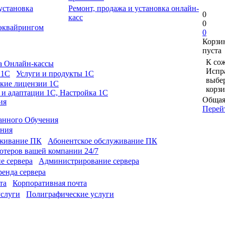
Ремонт, продажа и установка онлайн-
0
касс
0
 эквайрингом
0
Корзи
пуста
К сож
а Онлайн-кассы
Испра
Услуги и продукты 1С
выбе
кие лицензии 1С
корзи
 и адаптации 1С, Настройка 1С
Общая
ия
Перей
анного Обучения
ония
Абонентское обслуживание ПК
теров вашей компании 24/7
Администрирование сервера
енда сервера
Корпоративная почта
Полиграфические услуги