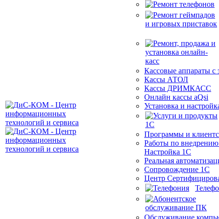
Кассовые аппараты с
Кассы АТОЛ
Кассы ДРИМКАСС
Онлайн кассы aQsi
Установка и настройк
Программы и клиентс
Работы по внедрению
Настройка 1С
Реальная автоматизац
Сопровождение 1С
Центр Сертифициров
Телеф
Обслуживание компь