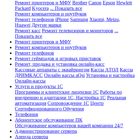
Ремонт принтеров и МФУ
Brother
Canon
Epson
Hewlett
Packard
Kyocera
... Показать все
Ремонт компьютеров и ноутбуков
Ремонт телефонов
iPhone
Samsung
Xiaomi, Meizu,
Huawei
Другие марки
Ремонт касс
Ремонт телевизоров и мониторов
...
Показать все
Ремонт принтеров и МФУ
Ремонт компьютеров и ноутбуков
Ремонт телефонов
Ремонт геймпадов и игровых приставок
Ремонт, продажа и установка онлайн-касс
Кассовые аппараты с эквайрингом
Кассы АТОЛ
Кассы
ДРИМКАСС
Онлайн кассы aQsi
Установка и настройка
Онлайн-кассы
Услуги и продукты 1С
Программы и клиентские лицензии 1С
Работы по
внедрению и адаптации 1С, Настройка 1С
Реальная
автоматизация
Сопровождение 1С
Центр
Сертифицированного Обучения
Телефония
Абонентское обслуживание ПК
Обслуживание компьютеров вашей компании 24/7
Администрирование сервера
Аренда сервера